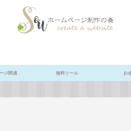
ージ関連
無料ツール
お