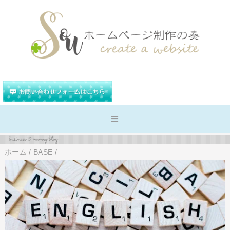
ホーム
/
BASE
/