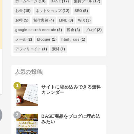
ホームページ
(19)
BASE
(17)
無料ツール
(17)
お金
(15)
ネットショップ
(12)
SEO
(5)
お得
(5)
制作実例
(4)
LINE
(3)
WIX
(3)
google search console
(3)
税金
(3)
ブログ
(2)
メール
(2)
blogger
(1)
html、css
(1)
アフィリエイト
(1)
素材
(1)
人気の投稿
サイトに埋め込みできる無料
カレンダー
BASE商品をブログに埋め込
みたい